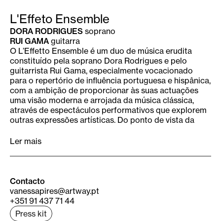
L'Effeto Ensemble
DORA RODRIGUES
soprano
RUI GAMA
guitarra
O L’Effetto Ensemble é um duo de música erudita
constituído pela soprano Dora Rodrigues e pelo
guitarrista Rui Gama, especialmente vocacionado
para o repertório de influência portuguesa e hispânica,
com a ambição de proporcionar às suas actuações
uma visão moderna e arrojada da música clássica,
através de espectáculos performativos que explorem
outras expressões artísticas. Do ponto de vista da
produção artística o L’Effetto Ensemble anseia
fomentar a criação de repertório específico de forma
Ler mais
a legitimar uma expressão musical, a canção,
desafiando compositores e escritores
contemporâneos a associar-se a esta prática já
secular. Assim sendo, o L’Effetto Ensemble estreou
Contacto
várias obras escritas originalmente para esta
vanessapires@artway.pt
formação, contribuindo também para transcrições e
+351 91 437 71 44
adaptações de obras do grande repertório
Press kit
“liederístico”, como António Fragoso, Rui Soares da