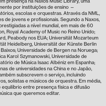
m presença na Naxos Music Library, uma
mente por instituições de ensino —
atórios, escolas e orquestras. Através da NML,
 de jovens e profissionais. Segundo a Naxos,
 prestigiadas a nível mundial, em mais de 60
on, Royal Academy of Music no Reino Unido;
liard, Peabody nos EUA; Universität Mozarteum
tät Heidelberg, Universität der Künste Berlin
 Baixos; Universidade de Bergen na Noruega;
ica Karol Szymanowski, Universidade de
atório de Música Isaac Albéniz em Espanha;
nas de universidades na China e no Japão,
a também subscrevem o serviço, incluindo
ros, solistas e músicos de orquestra. Em média,
equilíbrio entre presença física e difusão
música que queremos editar.