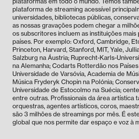
plataformas em todo o mundo. Temos també
plataforma de streaming acessível principal
universidades, bibliotecas públicas, conserv
as nossas gravações podem chegar a milhões
os subscritores incluem as instituições mais
países. Por exemplo: Oxford, Cambridge, Et
Princeton, Harvard, Stanford, MIT, Yale, Jul
Salzburg na Áustria; Ruprecht-Karls-Universi
na Alemanha; Codarts Rotterdão nos Países
Universidade de Varsóvia, Academia de Mús
Música Fryderyk Chopin na Polónia; Conserv
Universidade de Estocolmo na Suécia; cente
entre outras. Profissionais da área artístic
orquestras, agentes artísticos, coros, maest
são 3 milhões de streamings por mês. É este 
global que nos permite dar espaço e voz à 