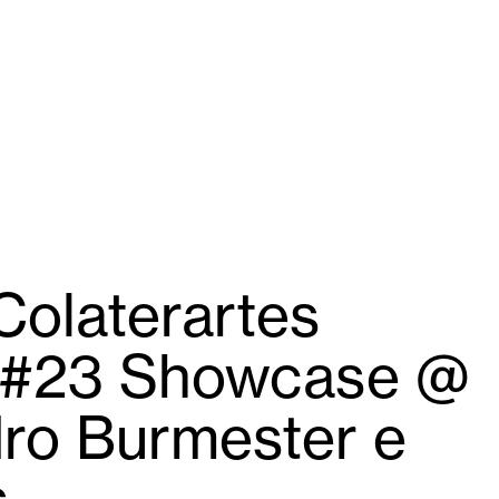
Colaterartes
& #23 Showcase @
o Burmester e